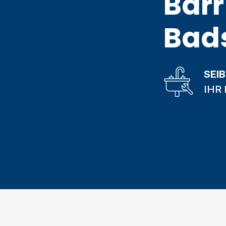
Barr
Bad
SEI
IHR