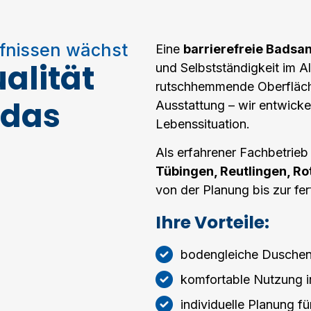
rfnissen wächst
Eine
barrierefreie Badsa
alität
und Selbstständigkeit im A
rutschhemmende Oberfläch
 das
Ausstattung – wir entwicke
Lebenssituation.
Als erfahrener Fachbetrieb
Tübingen, Reutlingen, R
von der Planung bis zur fe
Ihre Vorteile:
bodengleiche Duschen
komfortable Nutzung i
individuelle Planung fü