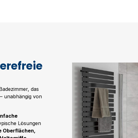
erefreie
 Badezimmer, das
 – unabhängig von
infache
Typische Lösungen
 Oberflächen,
Haltegriffe
.