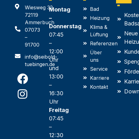
Wiesweg 32
Bad
Montag
72119
Koste
–
Heizung
Ammerbuch
Badsa
Donnerstag
Klima &
07073
Neue
07:45
Lüftung
–
Heizu
–
Referenzen
91700
12:00
Kunde
Über
info@seibold-
Uhr
uns
Speng
tuebingen.de
und
Service
Förde
13:00
Karriere
Karri
–
Kontakt
Down
16:30
Uhr
Freitag
07:45
–
12:30